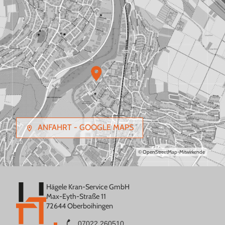
ANFAHRT - GOOGLE MAPS
© OpenStreetMap-Mitwirkende
Hägele Kran-Service GmbH
Max-Eyth-Straße 11
72644 Oberboihingen
07022 260510