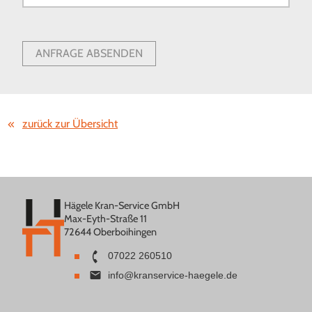
ANFRAGE ABSENDEN
zurück zur Übersicht
Hägele Kran-Service GmbH
Max-Eyth-Straße 11
72644 Oberboihingen
07022 260510
info@kranservice-haegele.de