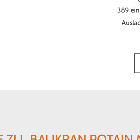
389 ein
Auslad
 ZU „BAUKRAN POTAIN 