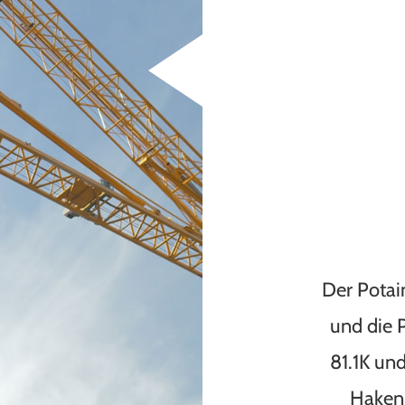
Der Potai
und die 
81.1K un
Haken