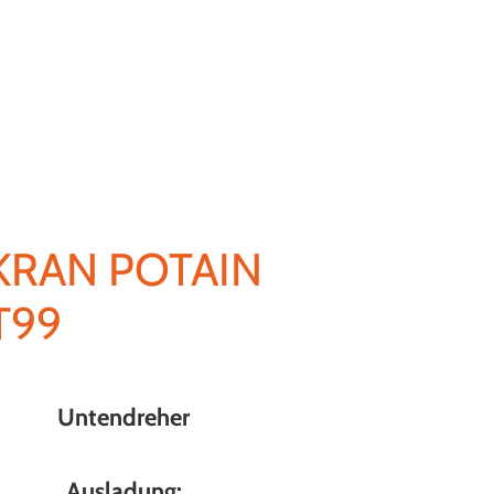
KRAN POTAIN
T99
Untendreher
Ausladung: