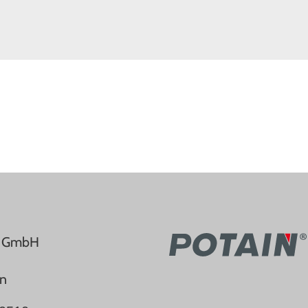
e GmbH
en