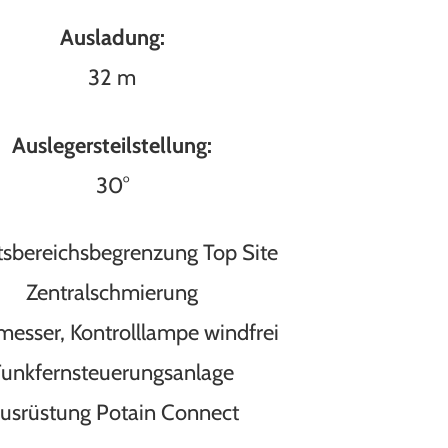
Ausladung:
32 m
Auslegersteilstellung:
30°
tsbereichsbegrenzung Top Site
Zentralschmierung
esser, Kontrolllampe windfrei
Funkfernsteuerungsanlage
usrüstung Potain Connect