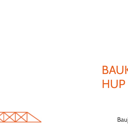
BAU
HUP 
Bauj