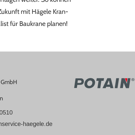
 Zukunft mit Hägele Kran-
list für Baukrane planen!
e GmbH
en
0510
nservice-haegele.de