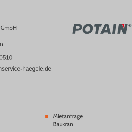
e GmbH
en
0510
nservice-haegele.de
Mietanfrage
Baukran