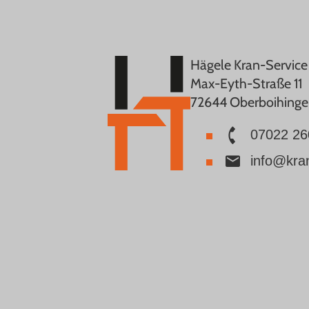
Hägele Kran-Servic
Max-Eyth-Straße 11
72644 Oberboihing
07022 26
info@kra